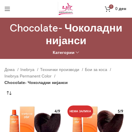
Направи профил и добиј на меил код за 10%
0
0
ден
попуст на прва нарачка
РЕГИСТРАЦИЈА
Chocolate- Чоколадни
нијанси
Категории
Дома
Inebrya
Технички производи
Бои за коса
Inebrya Permanent Color
Chocolate- Чоколадни нијанси
НЕМА ЗАЛИХА