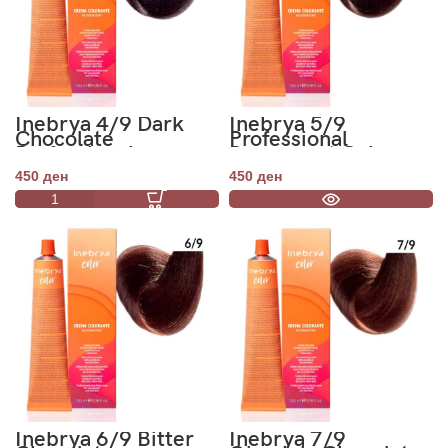
Inebrya 4/9 Dark
Inebrya 5/9
Chocolate
Professional
Professional
Permanent Color
Permanent Color
100ml
450
ден
450
ден
100ml
Inebrya 6/9 Bitter
Inebrya 7/9